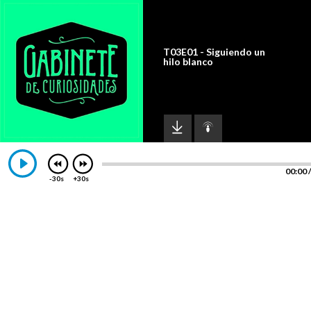
T03E01 - Siguiendo un
hilo blanco
00:00
-30s
+30s